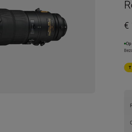
R
€
Op
Bezo