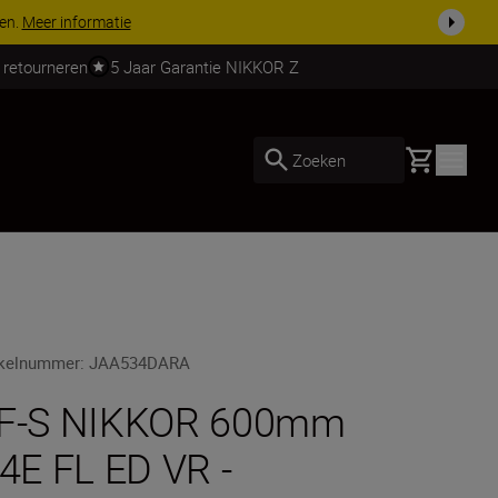
 nog compleet
Koop nu
 retourneren
5 Jaar Garantie NIKKOR Z
Basket
Zoeken
ikelnummer
:
JAA534DARA
F-S NIKKOR 600mm
/4E FL ED VR -