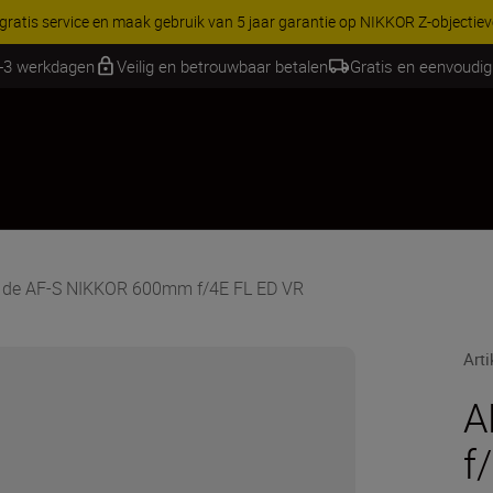
RES | Bespaar 15% op geselecteerde accessoires, maak je kit vandaag
1-3 werkdagen
Veilig en betrouwbaar betalen
Gratis en eenvoudig
 de AF-S NIKKOR 600mm f/4E FL ED VR
Art
A
f