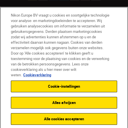
Nikon Europe BV vraagt u cookies en soortgelijke technologie
NL
Nikon Sites
voor analyse- en marketingdoeleinden te accepteren. Wij
Contact opnemen
Privacyverklaring
gebruiken analysecookies om informatie te verzamelen uit
gebruikersgegevens. Derden plaatsen marketingcookies
Gebruiksvoorwaarden
zodat wij advertenties kunnen afstemmen op u en de
Nikon Store - Algemene voorwaarden
effectiviteit daarvan kunnen nagaan. Cookies van derden
Cookieverklaring
Toegankelijkheid
verzamelen mogelijk ook gegevens buiten onze websites.
Cookie-instellingen
Door op ‘Alle cookies accepteren’ te klikken geeft u
© 2026 Nikon
toestemming voor de plaatsing van cookies en de verwerking
van de betrokken persoonsgegevens. Lees onze
cookieverklaring als u hier meer over wilt
weten.
Cookieverklaring
SKIP
Cookie-instellingen
Alles afwijzen
Alle cookies accepteren