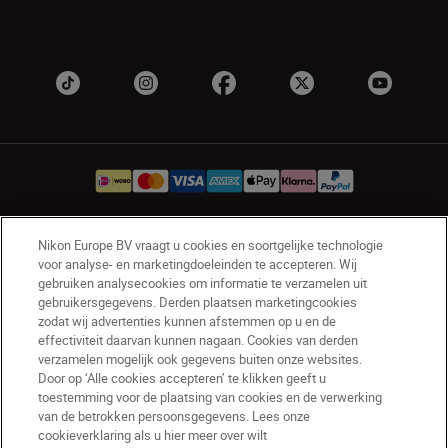
Nikon Europe BV vraagt u cookies en soortgelijke technologie
NL
Nikon Sites
voor analyse- en marketingdoeleinden te accepteren. Wij
Contact opnemen
Privacyverklaring
gebruiken analysecookies om informatie te verzamelen uit
gebruikersgegevens. Derden plaatsen marketingcookies
Gebruiksvoorwaarden
zodat wij advertenties kunnen afstemmen op u en de
Nikon Store - Algemene voorwaarden
effectiviteit daarvan kunnen nagaan. Cookies van derden
Cookieverklaring
Toegankelijkheid
verzamelen mogelijk ook gegevens buiten onze websites.
Cookie-instellingen
Door op ‘Alle cookies accepteren’ te klikken geeft u
© 2026 Nikon
toestemming voor de plaatsing van cookies en de verwerking
van de betrokken persoonsgegevens. Lees onze
cookieverklaring als u hier meer over wilt