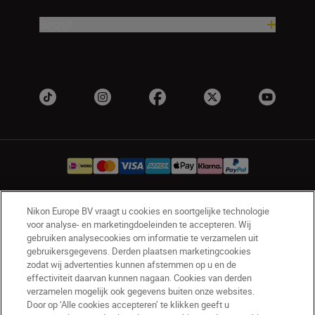
Bedrijf
Nikon Europe BV vraagt u cookies en soortgelijke technologie
NL
Nikon Sites
voor analyse- en marketingdoeleinden te accepteren. Wij
Contact opnemen
Privacyverklaring
gebruiken analysecookies om informatie te verzamelen uit
gebruikersgegevens. Derden plaatsen marketingcookies
Gebruiksvoorwaarden
zodat wij advertenties kunnen afstemmen op u en de
Nikon Store - Algemene voorwaarden
effectiviteit daarvan kunnen nagaan. Cookies van derden
Cookieverklaring
Toegankelijkheid
verzamelen mogelijk ook gegevens buiten onze websites.
Cookie-instellingen
Door op ‘Alle cookies accepteren’ te klikken geeft u