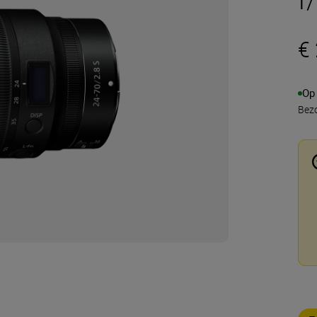
€
Op
Bezo