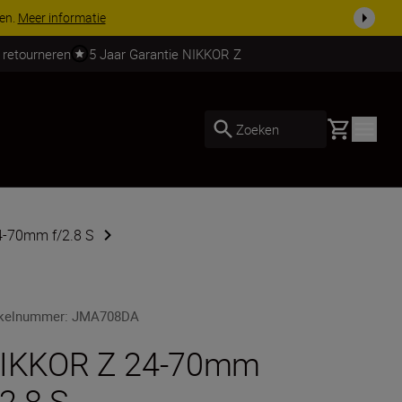
 nog compleet
Koop nu
 retourneren
5 Jaar Garantie NIKKOR Z
Basket
Zoeken
4-70mm f/2.8 S
ikelnummer
:
JMA708DA
IKKOR Z 24-70mm
/2.8 S