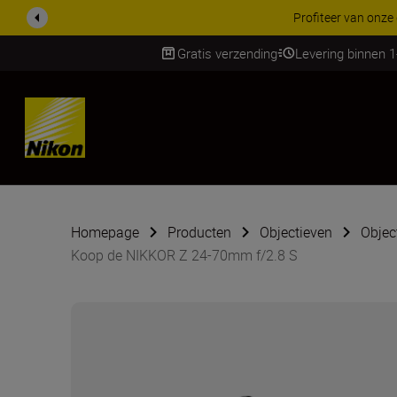
KORTING OP ACCESSOI
Gratis verzending
Levering binnen 
Skip
Homepage
Producten
Objectieven
Objec
Koop de NIKKOR Z 24-70mm f/2.8 S