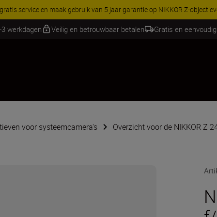
RES | Bespaar 15% op geselecteerde accessoires, maak je kit vandaag
1-3 werkdagen
Veilig en betrouwbaar betalen
Gratis en eenvoudig
tieven voor systeemcamera's
Overzicht voor de NIKKOR Z 2
Art
N
f