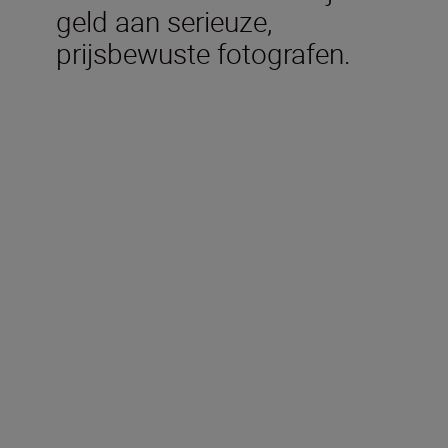
geld aan serieuze,
prijsbewuste fotografen.
Technische specificaties
Brandpuntsafstand
24-120 mm
Maximaal diafragma
f/4