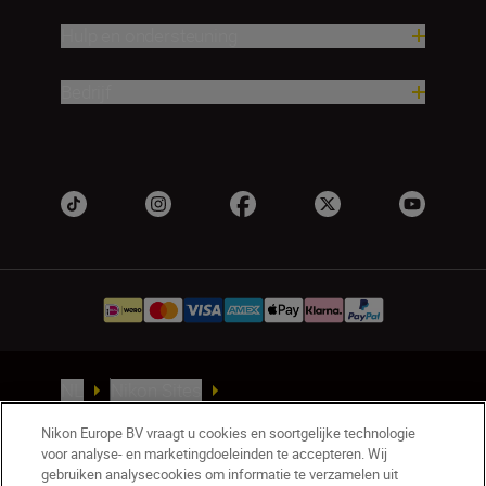
Hulp en ondersteuning
Bedrijf
NL
Nikon Sites
Contact opnemen
Privacyverklaring
Nikon Europe BV vraagt u cookies en soortgelijke technologie
Gebruiksvoorwaarden
voor analyse- en marketingdoeleinden te accepteren. Wij
Nikon Store - Algemene voorwaarden
gebruiken analysecookies om informatie te verzamelen uit