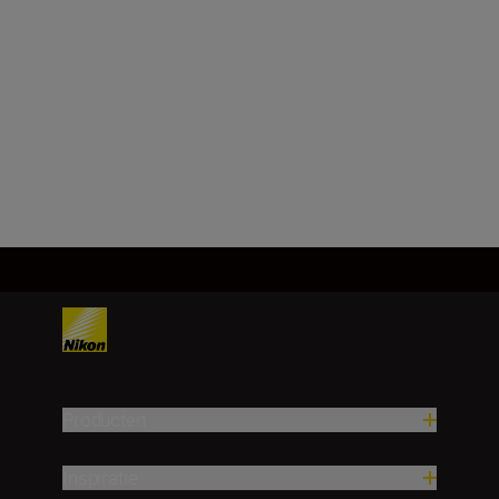
Minimaal diafragma
f/22
Meer laden
Producten
Inspiratie