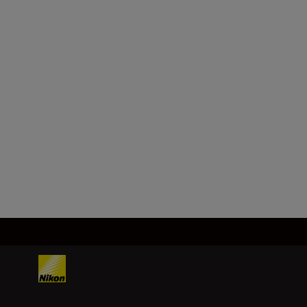
Maximaal diafragma
f/2.8
Minimaal diafragma
f/22
Meer laden