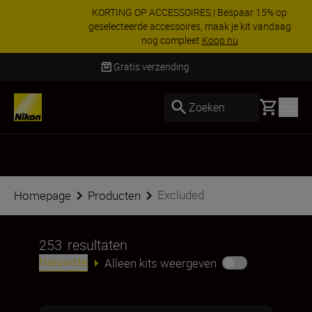
KORTING OP ACCESSOIRES | Bespaar 15% op
geselecteerde accessoires, maak je kit vandaag
nog compleet
Koop nu
Levering binnen 1-3 werkdagen
Basket
Zoeken
Excluded
Homepage
Producten
253
resultaten
Nieuwste
Alleen kits weergeven