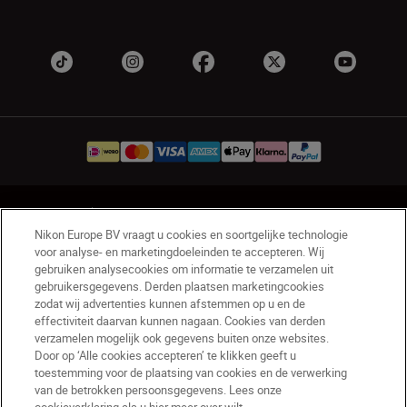
NL
Nikon Sites
Nikon Europe BV vraagt u cookies en soortgelijke technologie
Contact opnemen
Privacyverklaring
voor analyse- en marketingdoeleinden te accepteren. Wij
Gebruiksvoorwaarden
gebruiken analysecookies om informatie te verzamelen uit
Nikon Store - Algemene voorwaarden
gebruikersgegevens. Derden plaatsen marketingcookies
zodat wij advertenties kunnen afstemmen op u en de
Cookieverklaring
Toegankelijkheid
effectiviteit daarvan kunnen nagaan. Cookies van derden
Cookie-instellingen
verzamelen mogelijk ook gegevens buiten onze websites.
© 2026 Nikon
Door op ‘Alle cookies accepteren’ te klikken geeft u
toestemming voor de plaatsing van cookies en de verwerking
van de betrokken persoonsgegevens. Lees onze