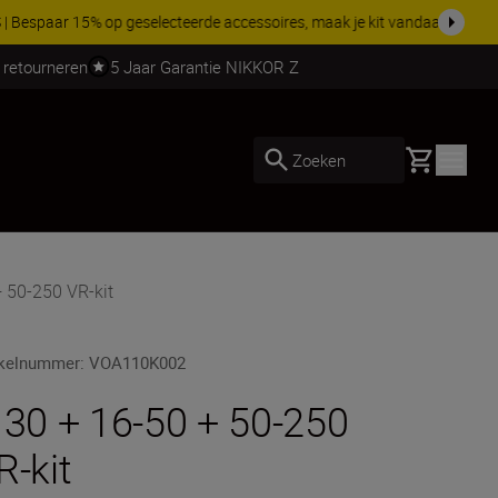
 nog compleet
Koop nu
 retourneren
5 Jaar Garantie NIKKOR Z
Basket
Zoeken
 50-250 VR-kit
ikelnummer
:
VOA110K002
 30 + 16-50 + 50-250
R-kit