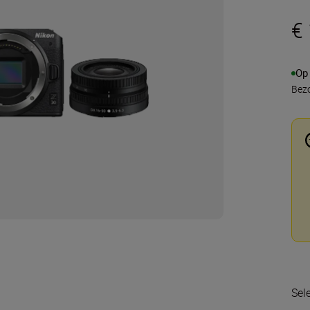
€
Op
Bezo
Sel