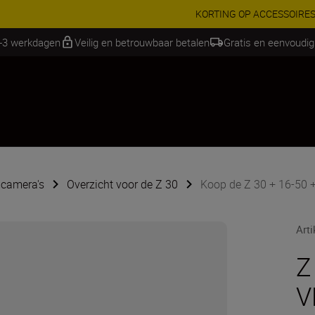
RES | Bespaar 15% op geselecteerde accessoires, maak je kit vandaag
1-3 werkdagen
Veilig en betrouwbaar betalen
Gratis en eenvoudig
camera's
Overzicht voor de Z 30
Koop de Z 30 + 16-50 +
Art
Z
V