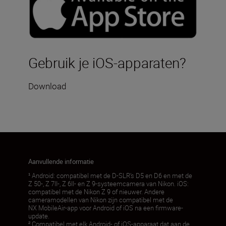
Gebruik je iOS-apparaten?
Download
hier
Aanvullende informatie
¹ Android: compatibel met de D-SLR’s D5 en D6 en met de
Z 50-, Z 7II-, Z 6II- en Z 9-systeemcamera van Nikon. iOS:
compatibel met de Nikon Z 9 of nieuwer. Andere
cameramodellen van Nikon zijn compatibel met de
NX MobileAir-app voor Android of iOS na een firmware-
update.
² Compatibel met elk Android- of iOS-apparaat dat aan de