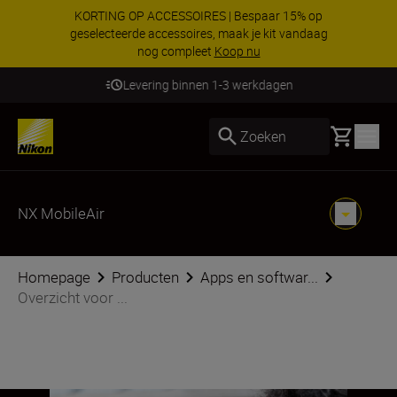
KORTING OP ACCESSOIRES | Bespaar 15% op
geselecteerde accessoires, maak je kit vandaag
nog compleet
Koop nu
Levering binnen 1-3 werkdagen
Basket
Zoeken
NX MobileAir
Homepage
Producten
Apps en softwar...
Overzicht voor ...