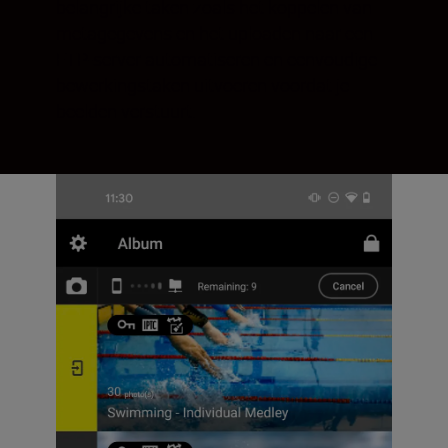
belangrijke taken zoals het koppelen van
metagegevens en het uploaden naar een
FTP-server automatiseren en eenvoudige
bewerkingstaken uitvoeren voordat je
beelden verstuurt.