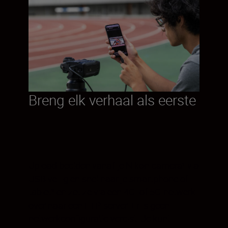
Breng elk verhaal als eerste
Upload beelden vanaf je Nikon-camera¹ via
USB veilig en snel naar je smartphone of
tablet² en zet ze via een 4G- of 5G-netwerk
over naar een FTP-server. Er is geen
netwerkconfiguratie vereist. Je kunt