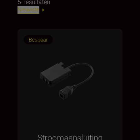
5
resultaten
Nieuwste
Bespaar
Stroomaansluiting