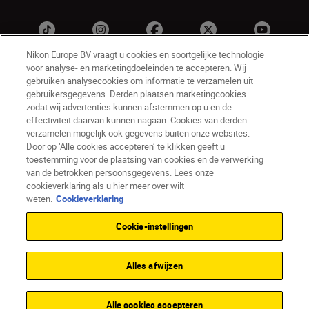
Nikon Europe BV vraagt u cookies en soortgelijke technologie
voor analyse- en marketingdoeleinden te accepteren. Wij
gebruiken analysecookies om informatie te verzamelen uit
gebruikersgegevens. Derden plaatsen marketingcookies
zodat wij advertenties kunnen afstemmen op u en de
effectiviteit daarvan kunnen nagaan. Cookies van derden
verzamelen mogelijk ook gegevens buiten onze websites.
NL
Nikon Sites
Door op ‘Alle cookies accepteren’ te klikken geeft u
toestemming voor de plaatsing van cookies en de verwerking
Contact opnemen
Privacyverklaring
van de betrokken persoonsgegevens. Lees onze
Gebruiksvoorwaarden
cookieverklaring als u hier meer over wilt
Nikon Store - Algemene voorwaarden
weten.
Cookieverklaring
Cookieverklaring
Toegankelijkheid
Cookie-instellingen
Cookie-instellingen
© 2026 Nikon
Alles afwijzen
SKIP
Alle cookies accepteren