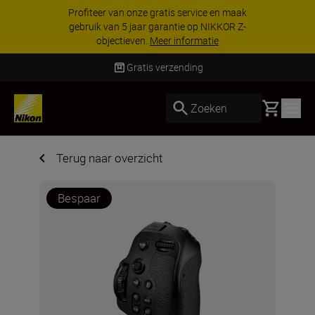
e en maak
KORTING OP ACCESSOIRES | Besp
NIKKOR Z-
geselecteerde accessoires, maak je
ie
nog compleet
Koop nu
Gratis verzending
Basket
Zoeken
Terug naar overzicht
Bespaar