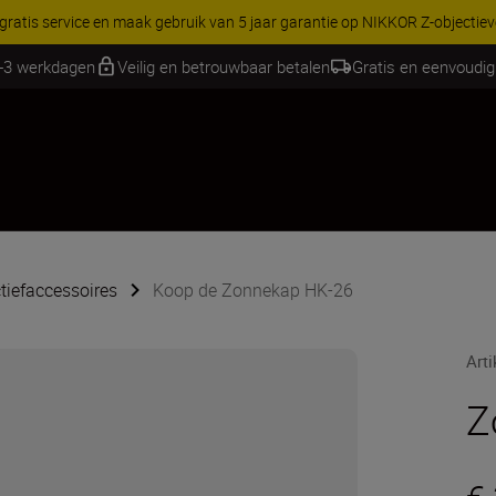
 gratis service en maak gebruik van 5 jaar garantie op NIKKOR Z-objectie
1-3 werkdagen
Veilig en betrouwbaar betalen
Gratis en eenvoudig
tiefaccessoires
Koop de Zonnekap HK-26
Art
Z