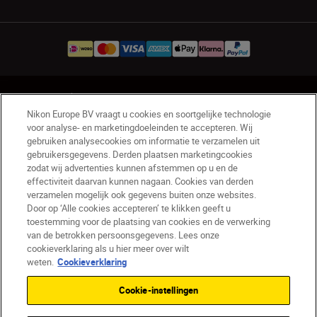
NL
Nikon Sites
Nikon Europe BV vraagt u cookies en soortgelijke technologie
Contact opnemen
Privacyverklaring
voor analyse- en marketingdoeleinden te accepteren. Wij
Gebruiksvoorwaarden
gebruiken analysecookies om informatie te verzamelen uit
Nikon Store - Algemene voorwaarden
gebruikersgegevens. Derden plaatsen marketingcookies
zodat wij advertenties kunnen afstemmen op u en de
Cookieverklaring
Toegankelijkheid
effectiviteit daarvan kunnen nagaan. Cookies van derden
Cookie-instellingen
verzamelen mogelijk ook gegevens buiten onze websites.
© 2026 Nikon
Door op ‘Alle cookies accepteren’ te klikken geeft u
toestemming voor de plaatsing van cookies en de verwerking
van de betrokken persoonsgegevens. Lees onze
cookieverklaring als u hier meer over wilt
SKIP
weten.
Cookieverklaring
Cookie-instellingen