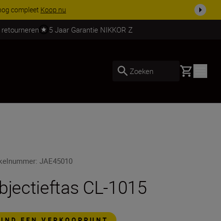
 nog compleet
Koop nu
 retourneren
5 Jaar Garantie NIKKOR Z
Basket
Zoeken
ikelnummer
:
JAE45010
bjectieftas CL-1015
VIND EEN VERKOOPPUNT