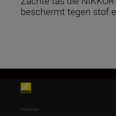
Zachte tas die NIKKOR
beschermt tegen stof e
Producten