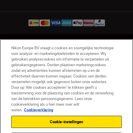
NL
Nikon Sites
Nikon Europe BV vraagt u cookies en soortgelijke technologie
Contact opnemen
Privacyverklaring
voor analyse- en marketingdoeleinden te accepteren. Wij
Gebruiksvoorwaarden
gebruiken analysecookies om informatie te verzamelen uit
gebruikersgegevens. Derden plaatsen marketingcookies
Nikon Store - Algemene voorwaarden
zodat wij advertenties kunnen afstemmen op u en de
Cookieverklaring
Toegankelijkheid
effectiviteit daarvan kunnen nagaan. Cookies van derden
Cookie-instellingen
verzamelen mogelijk ook gegevens buiten onze websites.
© 2026 Nikon
Door op ‘Alle cookies accepteren’ te klikken geeft u
toestemming voor de plaatsing van cookies en de verwerking
van de betrokken persoonsgegevens. Lees onze
cookieverklaring als u hier meer over wilt
weten.
Cookieverklaring
SKIP
Cookie-instellingen