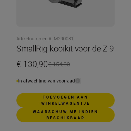
Artikelnummer
:
ALM290031
SmallRig-kooikit voor de Z 9
€ 130,90
€ 154,00
In afwachting van voorraad
TOEVOEGEN AAN
WINKELWAGENTJE
WAARSCHUW ME INDIEN
BESCHIKBAAR