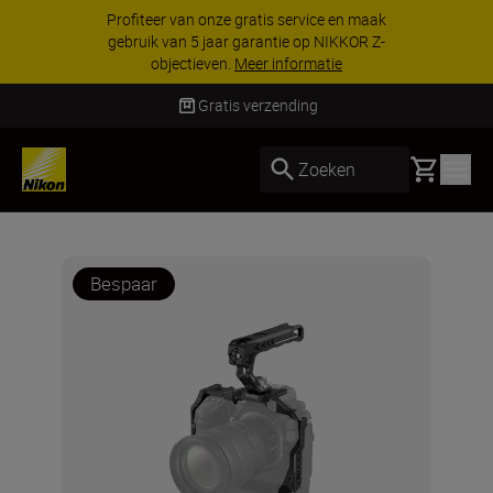
KORTING OP ACCESSOIRES | Bespaar 15% op
geselecteerde accessoires, maak je kit vandaag
nog compleet
Koop nu
Gratis verzending
Basket
Zoeken
Bespaar