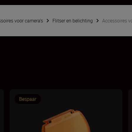
soires voor camera’s
Flitser en belichting
Accessoires v
Bespaar