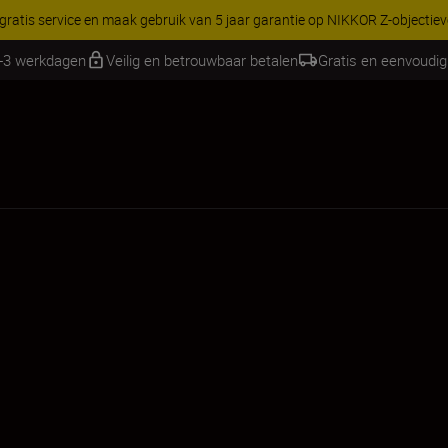
KORTING OP ACCESSOIRES | Bespaar 15% op
1-3 werkdagen
Veilig en betrouwbaar betalen
Gratis en eenvoudig