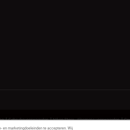
ing
Gebruiksvoorwaarden
Nikon Store - Algemene voorwaarden
Coo
e- en marketingdoeleinden te accepteren. Wij