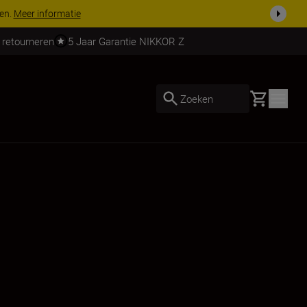
 geselecteerde accessoires, maak je kit vandaag nog compleet
Koop n
 retourneren
5 Jaar Garantie NIKKOR Z
Basket
Zoeken