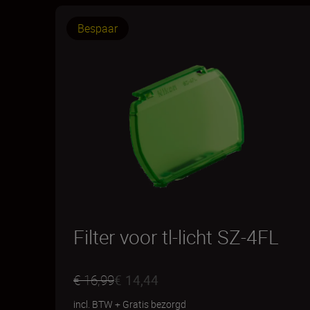
Bespaar
Filter voor tl-licht SZ-4FL
€ 16,99
€ 14,44
incl. BTW
+
Gratis bezorgd