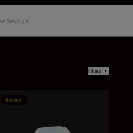
oor Speedlight
Filters
Bespaar