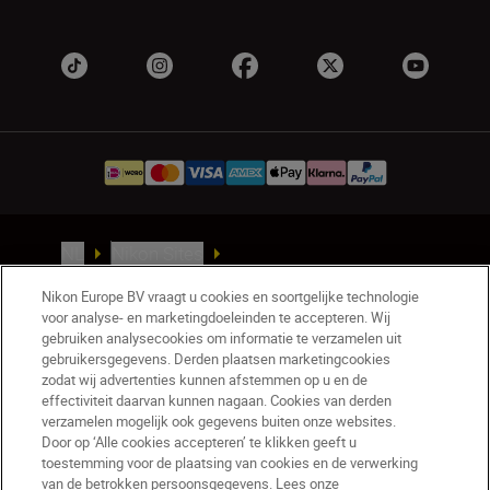
NL
Nikon Sites
Contact opnemen
Privacyverklaring
Nikon Europe BV vraagt u cookies en soortgelijke technologie
Gebruiksvoorwaarden
voor analyse- en marketingdoeleinden te accepteren. Wij
Nikon Store - Algemene voorwaarden
gebruiken analysecookies om informatie te verzamelen uit
Cookieverklaring
Toegankelijkheid
gebruikersgegevens. Derden plaatsen marketingcookies
zodat wij advertenties kunnen afstemmen op u en de
Cookie-instellingen
effectiviteit daarvan kunnen nagaan. Cookies van derden
© 2026 Nikon
verzamelen mogelijk ook gegevens buiten onze websites.
Door op ‘Alle cookies accepteren’ te klikken geeft u
toestemming voor de plaatsing van cookies en de verwerking
van de betrokken persoonsgegevens. Lees onze