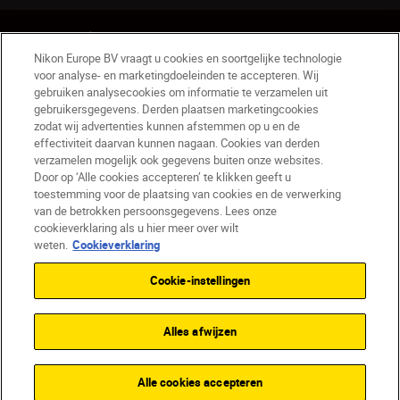
NL
Nikon Sites
Nikon Europe BV vraagt u cookies en soortgelijke technologie
Contact opnemen
Privacyverklaring
voor analyse- en marketingdoeleinden te accepteren. Wij
Gebruiksvoorwaarden
gebruiken analysecookies om informatie te verzamelen uit
Nikon Store - Algemene voorwaarden
gebruikersgegevens. Derden plaatsen marketingcookies
zodat wij advertenties kunnen afstemmen op u en de
Cookieverklaring
Toegankelijkheid
effectiviteit daarvan kunnen nagaan. Cookies van derden
Cookie-instellingen
verzamelen mogelijk ook gegevens buiten onze websites.
© 2026 Nikon
Door op ‘Alle cookies accepteren’ te klikken geeft u
toestemming voor de plaatsing van cookies en de verwerking
van de betrokken persoonsgegevens. Lees onze
cookieverklaring als u hier meer over wilt
SKIP
weten.
Cookieverklaring
Cookie-instellingen
Alles afwijzen
Alle cookies accepteren