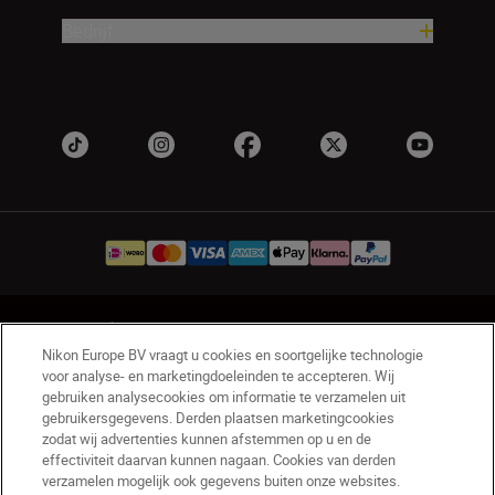
Bedrijf
NL
Nikon Sites
Nikon Europe BV vraagt u cookies en soortgelijke technologie
Contact opnemen
Privacyverklaring
voor analyse- en marketingdoeleinden te accepteren. Wij
Gebruiksvoorwaarden
gebruiken analysecookies om informatie te verzamelen uit
Nikon Store - Algemene voorwaarden
gebruikersgegevens. Derden plaatsen marketingcookies
zodat wij advertenties kunnen afstemmen op u en de
Cookieverklaring
Toegankelijkheid
effectiviteit daarvan kunnen nagaan. Cookies van derden
Cookie-instellingen
verzamelen mogelijk ook gegevens buiten onze websites.
© 2026 Nikon