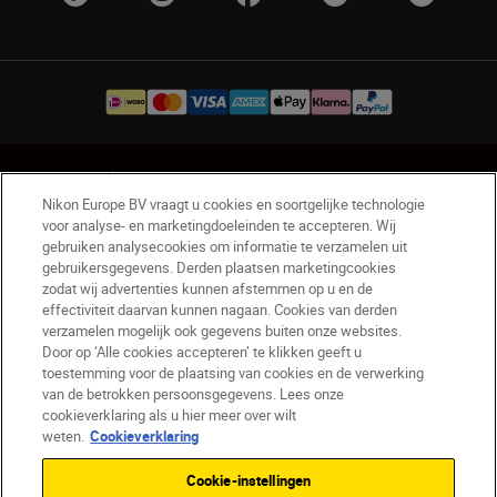
NL
Nikon Sites
Nikon Europe BV vraagt u cookies en soortgelijke technologie
Contact opnemen
Privacyverklaring
voor analyse- en marketingdoeleinden te accepteren. Wij
Gebruiksvoorwaarden
gebruiken analysecookies om informatie te verzamelen uit
Nikon Store - Algemene voorwaarden
gebruikersgegevens. Derden plaatsen marketingcookies
zodat wij advertenties kunnen afstemmen op u en de
Cookieverklaring
Toegankelijkheid
effectiviteit daarvan kunnen nagaan. Cookies van derden
Cookie-instellingen
verzamelen mogelijk ook gegevens buiten onze websites.
© 2026 Nikon
Door op ‘Alle cookies accepteren’ te klikken geeft u
toestemming voor de plaatsing van cookies en de verwerking
van de betrokken persoonsgegevens. Lees onze
cookieverklaring als u hier meer over wilt
SKIP
weten.
Cookieverklaring
Cookie-instellingen