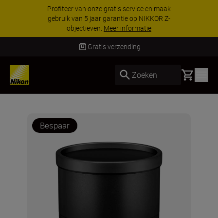
Profiteer van onze gratis service en maak
gebruik van 5 jaar garantie op NIKKOR Z-
objectieven.
Meer informatie
Gratis verzending
Basket
Zoeken
Bespaar