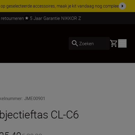
 nog compleet
Koop nu
 retourneren
5 Jaar Garantie NIKKOR Z
Basket
Zoeken
ikelnummer
:
JME00901
bjectieftas CL-C6