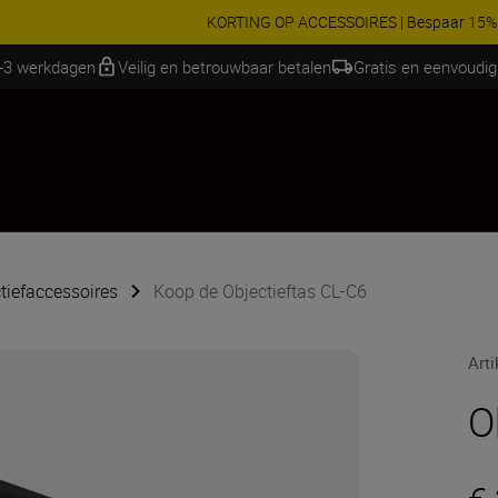
RES | Bespaar 15% op geselecteerde accessoires, maak je kit vandaag
1-3 werkdagen
Veilig en betrouwbaar betalen
Gratis en eenvoudig
tiefaccessoires
Koop de Objectieftas CL-C6
Art
O