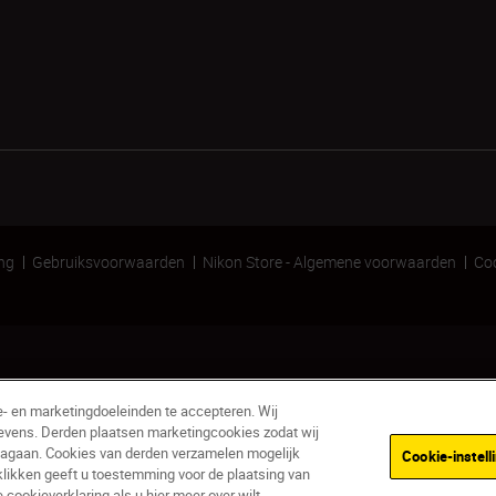
ing
Gebruiksvoorwaarden
Nikon Store - Algemene voorwaarden
Coo
e- en marketingdoeleinden te accepteren. Wij
evens. Derden plaatsen marketingcookies zodat wij
nagaan. Cookies van derden verzamelen mogelijk
Cookie-instell
Op voorraad
klikken geeft u toestemming voor de plaatsing van
Bezorging binnen 3-5 dage
ookieverklaring als u hier meer over wilt