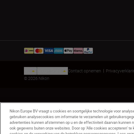
NL
Nikon Sites
Contact opnemen
Privacyverklar
© 2026 Nikon
Nikon Europe BV vraagt u cookies en soortgelijke technologie voor analys
gebruiken analysecookies om informatie te verzamelen uit gebruikersgeg
advertenties kunnen afstemmen op u en de effectiviteit daarvan kunnen 
Objectieftas CL-C6
ook gegevens buiten onze websites. Door op ‘Alle cookies accepteren’ te 
€ 25,49
€ 29,99
cookies en de verwerking van de betrokken persoonsgegevens. Lees onze c