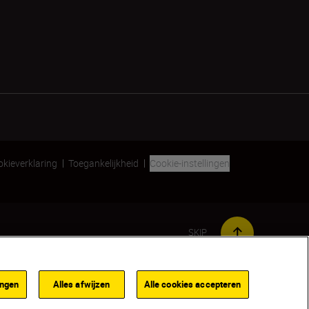
kieverklaring
Toegankelijkheid
Cookie-instellingen
SKIP
ingen
Alles afwijzen
Alle cookies accepteren
TOEVOEGEN AAN WINKELWAGENTJE
n