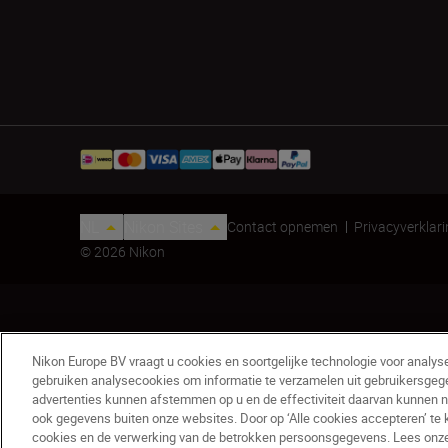
NL
Nikon Sites
Contact opnemen
Privacyverklar
© 2026 Nikon
Nikon Europe BV vraagt u cookies en soortgelijke technologie voor analys
gebruiken analysecookies om informatie te verzamelen uit gebruikersgeg
advertenties kunnen afstemmen op u en de effectiviteit daarvan kunnen 
Objectieftas CL-0915
ook gegevens buiten onze websites. Door op ‘Alle cookies accepteren’ te 
€ 16,58
€ 19,51
cookies en de verwerking van de betrokken persoonsgegevens. Lees onze c