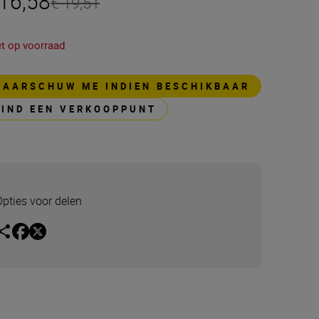
 16,58
€ 19,51
et op voorraad
WAARSCHUW ME INDIEN BESCHIKBAAR
VIND EEN VERKOOPPUNT
Opties voor delen