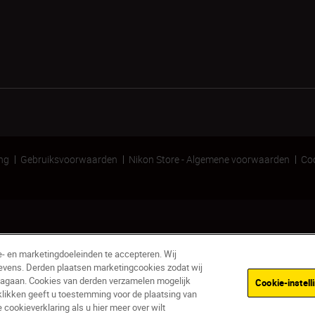
ing
Gebruiksvoorwaarden
Nikon Store - Algemene voorwaarden
Coo
e- en marketingdoeleinden te accepteren. Wij
evens. Derden plaatsen marketingcookies zodat wij
nagaan. Cookies van derden verzamelen mogelijk
Cookie-instell
klikken geeft u toestemming voor de plaatsing van
Niet op voorraad
ookieverklaring als u hier meer over wilt