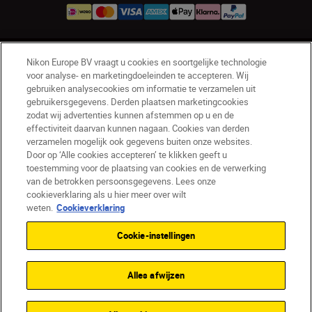
NL
Nikon Sites
Nikon Europe BV vraagt u cookies en soortgelijke technologie
voor analyse- en marketingdoeleinden te accepteren. Wij
Contact opnemen
Privacyverklaring
gebruiken analysecookies om informatie te verzamelen uit
Gebruiksvoorwaarden
gebruikersgegevens. Derden plaatsen marketingcookies
Nikon Store - Algemene voorwaarden
zodat wij advertenties kunnen afstemmen op u en de
effectiviteit daarvan kunnen nagaan. Cookies van derden
Cookieverklaring
Toegankelijkheid
verzamelen mogelijk ook gegevens buiten onze websites.
Cookie-instellingen
Door op ‘Alle cookies accepteren’ te klikken geeft u
© 2026 Nikon
toestemming voor de plaatsing van cookies en de verwerking
van de betrokken persoonsgegevens. Lees onze
cookieverklaring als u hier meer over wilt
weten.
Cookieverklaring
SKIP
Cookie-instellingen
Alles afwijzen