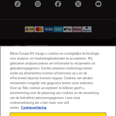
NL
Nikon Sites
Nikon Europe BV vraagt u cookies en soortgelijke technologie
Contact opnemen
Privacyverklaring
voor analyse- en marketingdoeleinden te accepteren. Wij
Gebruiksvoorwaarden
gebruiken analysecookies om informatie te verzamelen uit
Nikon Store - Algemene voorwaarden
gebruikersgegevens. Derden plaatsen marketingcookies
zodat wij advertenties kunnen afstemmen op u en de
Cookieverklaring
Toegankelijkheid
effectiviteit daarvan kunnen nagaan. Cookies van derden
Cookie-instellingen
verzamelen mogelijk ook gegevens buiten onze websites.
© 2026 Nikon
Door op ‘Alle cookies accepteren’ te klikken geeft u
toestemming voor de plaatsing van cookies en de verwerking
van de betrokken persoonsgegevens. Lees onze
cookieverklaring als u hier meer over wilt
SKIP
weten.
Cookieverklaring