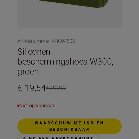
Artikelnummer
:
VHC04803
Siliconen
beschermingshoes W300,
groen
€ 19,54
€ 22,99
Niet op voorraad
WAARSCHUW ME INDIEN
BESCHIKBAAR
VIND EEN VERKOOPPUNT