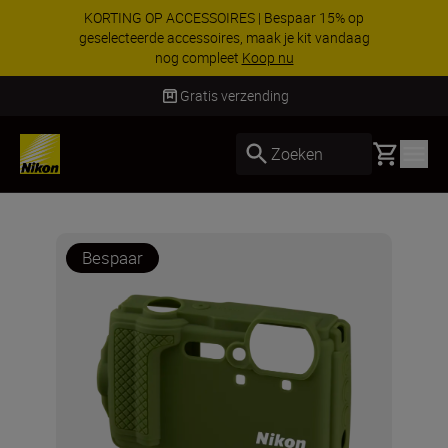
KORTING OP ACCESSOIRES | Bespaar 15% op
geselecteerde accessoires, maak je kit vandaag
nog compleet
Koop nu
Levering binnen 1-3 werkdagen
Basket
Zoeken
Bespaar