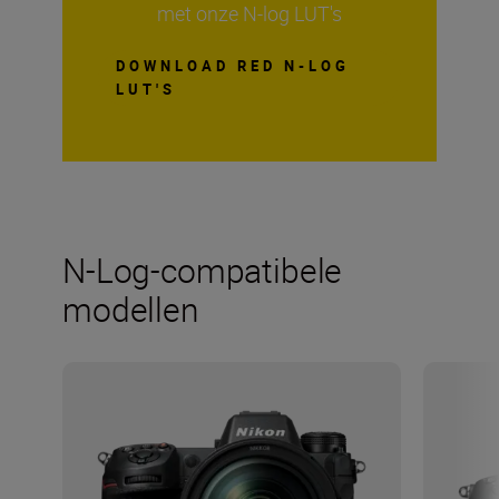
met onze N-log LUT's
DOWNLOAD RED N-LOG
LUT'S
N-Log-compatibele
modellen