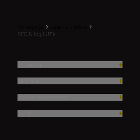
Homepage
Learn & Explore
RED N-log-LUT's
Producten
Inspiratie
Hulp en ondersteuning
Bedrijf