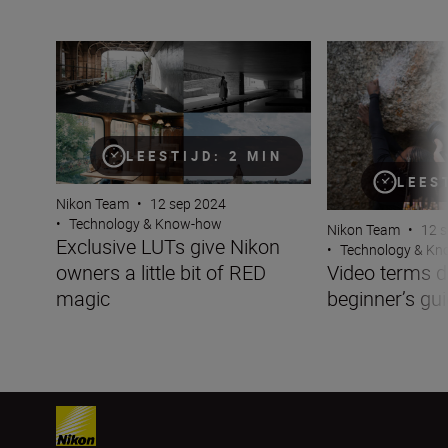
Exclusive LUTs give Nikon owners a little bit of RED mag
Video terms deco
LEESTIJD: 2 MIN
LEES
Nikon Team
•
12 sep 2024
•
Technology & Know-how
Nikon Team
•
12 
Exclusive LUTs give Nikon
•
Technology & K
owners a little bit of RED
Video terms 
magic
beginner’s gu