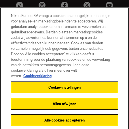
Nikon Europe BV vraagt u cookies en soortgelijke technologie
voor analyse- en marketingdoeleinden te accepteren. Wij
gebruiken analysecookies om informatie te verzamelen uit
gebruikersgegevens. Derden plaatsen marketingcookies
zodat wij advertenties kunnen afstemmen op u en de
effectiviteit daarvan kunnen nagaan. Cookies van derden
verzamelen mogelijk ook gegevens buiten onze websites.
Door op ‘Alle cookies accepteren’ te klikken geeft u
NL
Nikon Sites
toestemming voor de plaatsing van cookies en de verwerking
Contact opnemen
Privacyverklaring
van de betrokken persoonsgegevens. Lees onze
Gebruiksvoorwaarden
cookieverklaring als u hier meer over wilt
Nikon Store - Algemene voorwaarden
weten.
Cookieverklaring
Cookieverklaring
Toegankelijkheid
Cookie-instellingen
Cookie-instellingen
© 2026 Nikon
Alles afwijzen
SKIP
Alle cookies accepteren