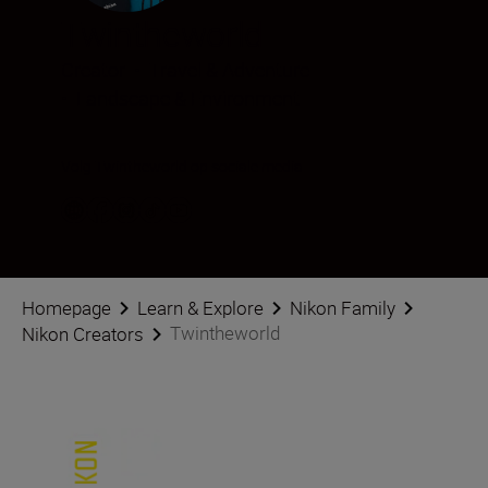
Twintheworld
Creator
•
Travel & Adventure
•
Landscape & Environment
Volg Twintheworld op sociale media
Homepage
Learn & Explore
Nikon Family
Twintheworld
Nikon Creators