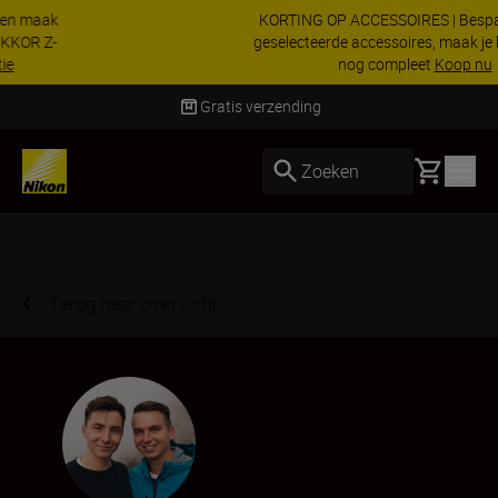
KORTING OP ACCESSOIRES | Bespaar 15% op
geselecteerde accessoires, maak je kit vandaag
nog compleet
Koop nu
Levering binnen 1-3 werkdagen
Basket
Zoeken
Terug naar overzicht