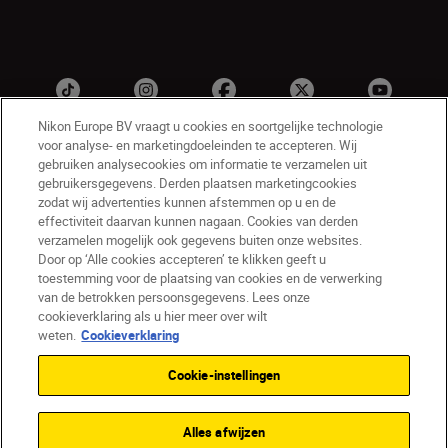
Nikon Europe BV vraagt u cookies en soortgelijke technologie
voor analyse- en marketingdoeleinden te accepteren. Wij
gebruiken analysecookies om informatie te verzamelen uit
gebruikersgegevens. Derden plaatsen marketingcookies
zodat wij advertenties kunnen afstemmen op u en de
effectiviteit daarvan kunnen nagaan. Cookies van derden
verzamelen mogelijk ook gegevens buiten onze websites.
Door op ‘Alle cookies accepteren’ te klikken geeft u
NL
Nikon Sites
toestemming voor de plaatsing van cookies en de verwerking
Contact opnemen
Privacyverklaring
van de betrokken persoonsgegevens. Lees onze
Gebruiksvoorwaarden
cookieverklaring als u hier meer over wilt
Nikon Store - Algemene voorwaarden
weten.
Cookieverklaring
Cookieverklaring
Toegankelijkheid
Cookie-instellingen
Cookie-instellingen
© 2026 Nikon
Alles afwijzen