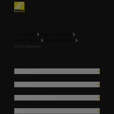
Homepage
Learn & Explore
Nikon Family
Nikon Creators
Kevin Meynier
Producten
Inspiratie
Hulp en ondersteuning
Bedrijf