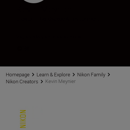
Kevin Meynier
Creator
•
Landscape & Environment
Volg Kevin Meynier op sociale media
Homepage
Learn & Explore
Nikon Family
Kevin Meynier
Nikon Creators