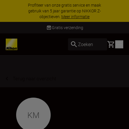
KORTING OP ACCESSOIRES | Bespaar 15% op
geselecteerde accessoires, maak je kit vandaag
nog compleet
Koop nu
Levering binnen 1-3 werkdagen
Basket
Zoeken
Terug naar overzicht
KM