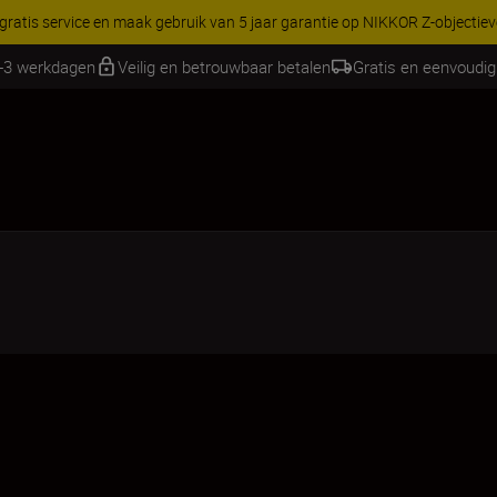
RES | Bespaar 15% op geselecteerde accessoires, maak je kit vandaag
1-3 werkdagen
Veilig en betrouwbaar betalen
Gratis en eenvoudig