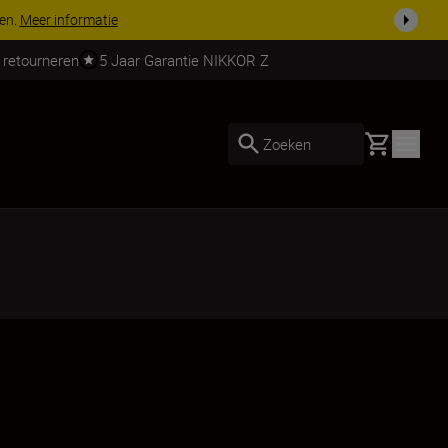
 nog compleet
Koop nu
 retourneren
5 Jaar Garantie NIKKOR Z
Basket
Zoeken