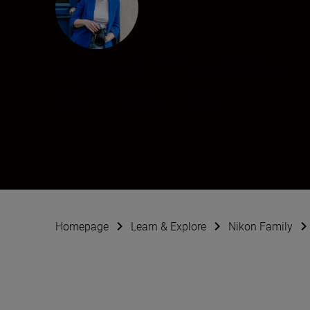
Agnes Colombo
Creator
•
Portraits
•
Family
Homepage
Learn & Explore
Nikon Family