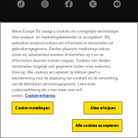
Nikon Europe BV vraagt u cookies en soortgelijke technologie
voor analyse- en marketingdoeleinden te accepteren. Wij
gebruiken analysecookies om informatie te verzamelen uit
gebruikersgegevens. Derden plaatsen marketingcookies
zodat wij advertenties kunnen afstemmen op u en de
NL
Nikon Sites
effectiviteit daarvan kunnen nagaan. Cookies van derden
Contact opnemen
Privacyverklaring
verzamelen mogelijk ook gegevens buiten onze websites.
Gebruiksvoorwaarden
Door op ‘Alle cookies accepteren’ te klikken geeft u
toestemming voor de plaatsing van cookies en de verwerking
Nikon Store - Algemene voorwaarden
van de betrokken persoonsgegevens. Lees onze
Cookieverklaring
Toegankelijkheid
cookieverklaring als u hier meer over wilt
Cookie-instellingen
weten.
Cookieverklaring
© 2026 Nikon
Cookie-instellingen
Alles afwijzen
SKIP
Alle cookies accepteren