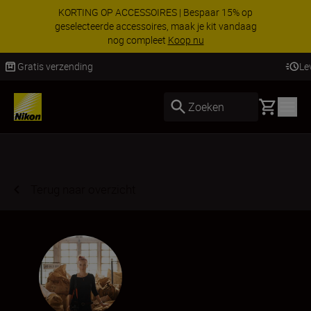
KORTING OP ACCESSOIRES | Bespaar 15% op
geselecteerde accessoires, maak je kit vandaag
nog compleet
Koop nu
Levering binnen 1-3 werkdagen
Basket
Zoeken
Terug naar overzicht