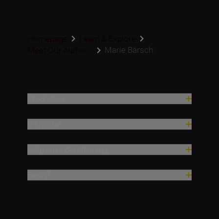
Homepage
Learn & Explore
Marie Bärsch
Meet Our Author...
Producten
Inspiratie
Hulp en ondersteuning
Bedrijf