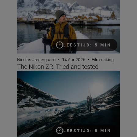
LEESTIJD: 5 MIN
Nicolas Jægergaard
•
14 Apr 2026
•
Filmmaking
The Nikon ZR: Tried and tested
Documentary making with the Z6III and Jan Vincent Kle
LEESTIJD: 8 MIN