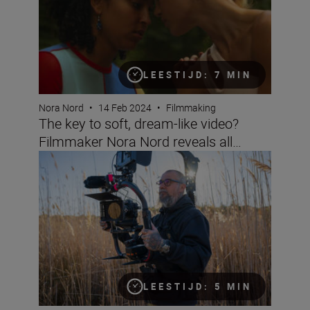
LEESTIJD: 7 MIN
Nora Nord
•
14 Feb 2024
•
Filmmaking
The key to soft, dream-like video?
Filmmaker Nora Nord reveals all…
Behind the scenes shooting with Pep Bonet and the Z 8
LEESTIJD: 5 MIN