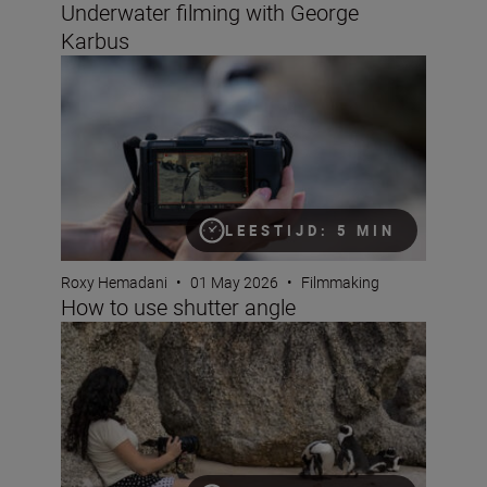
Underwater filming with George
Karbus
How to use shutter angle
LEESTIJD: 5 MIN
Roxy Hemadani
•
01 May 2026
•
Filmmaking
How to use shutter angle
Get to grips with pan and tilt