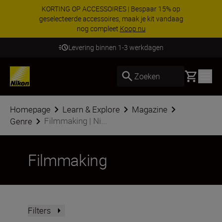
KORTING OP ACCESSOIRES | Bespaar 15% op
geselecteerde accessoires, maak je kit vandaag
nog compleet
Koop nu
Levering binnen 1-3 werkdagen
Basket
Zoeken
Homepage
Learn & Explore
Magazine
Filmmaking | Ni...
Genre
Filmmaking
Filters