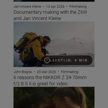
Jan Vincent Kleine
•
13 Apr 2026
•
Filmmaking
Documentary making with the Z6III
and Jan Vincent Kleine
6 reasons the NIKKOR Z 24-70mm f/2.8 S II is great for 
LEESTIJD: 4 MIN
John Bogna
•
25 Mar 2026
•
Filmmaking
6 reasons the NIKKOR Z 24-70mm
f/2.8 S II is great for video
The key to soft, dream-like video? Filmmaker Nora Nord 