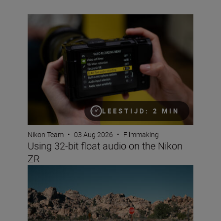
Using 32-bit float audio on the Nikon ZR
LEESTIJD: 2 MIN
Nikon Team
•
03 Aug 2026
•
Filmmaking
Using 32-bit float audio on the Nikon
ZR
Nikon Imaging Cloud Recipe of the Month: August