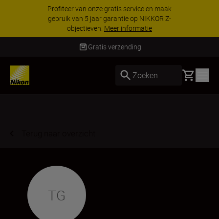
Profiteer van onze gratis service en maak
gebruik van 5 jaar garantie op NIKKOR Z-
objectieven.
Meer informatie
Gratis verzending
Basket
Zoeken
Terug naar overzicht
TG