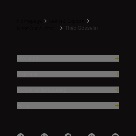
Homepage
Learn & Explore
Théo Gosselin
Meet Our Author...
Producten
Inspiratie
Hulp en ondersteuning
Bedrijf