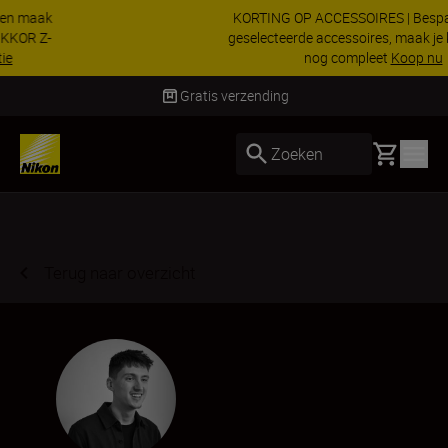
KORTING OP ACCESSOIRES | Bespaar 15% op
geselecteerde accessoires, maak je kit vandaag
nog compleet
Koop nu
Levering binnen 1-3 werkdagen
Basket
Zoeken
Terug naar overzicht