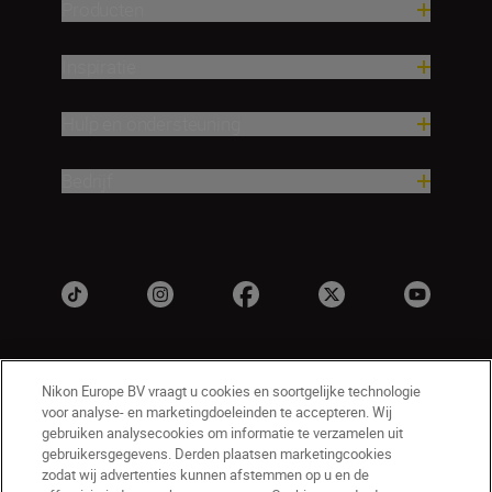
Producten
Inspiratie
Hulp en ondersteuning
Bedrijf
Nikon Europe BV vraagt u cookies en soortgelijke technologie
voor analyse- en marketingdoeleinden te accepteren. Wij
gebruiken analysecookies om informatie te verzamelen uit
gebruikersgegevens. Derden plaatsen marketingcookies
zodat wij advertenties kunnen afstemmen op u en de
NL
Nikon Sites