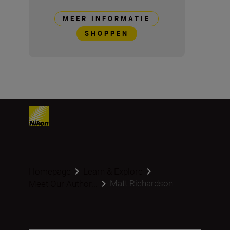
MEER INFORMATIE
SHOPPEN
Homepage
Learn & Explore
Matt Richardson...
Meet Our Author...