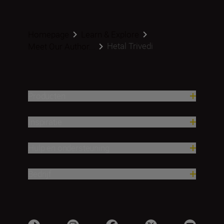
Homepage
Learn & Explore
Hetal Trivedi
Meet Our Author...
Producten
Inspiratie
Hulp en ondersteuning
Bedrijf