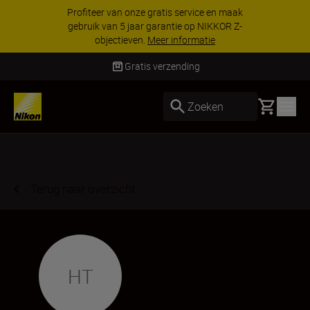
Profiteer van onze gratis service en maak
gebruik van 5 jaar garantie op NIKKOR Z-
objectieven.
Meer informatie
Gratis verzending
Basket
Zoeken
Terug naar overzicht
HT