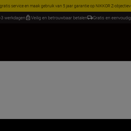
RES | Bespaar 15% op geselecteerde accessoires, maak je kit vandaag
1-3 werkdagen
Veilig en betrouwbaar betalen
Gratis en eenvoudig