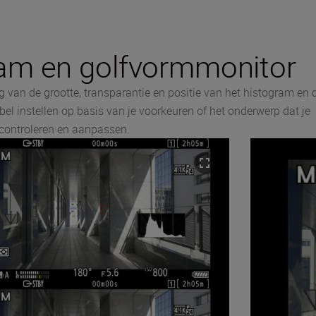
am en golfvormmonitor
 van de grootte, transparantie en positie van het histogram en 
bel instellen op basis van je voorkeuren of het onderwerp dat je
t controleren en aanpassen.