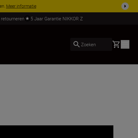
 nog compleet
Koop nu
 retourneren
5 Jaar Garantie NIKKOR Z
Basket
Zoeken