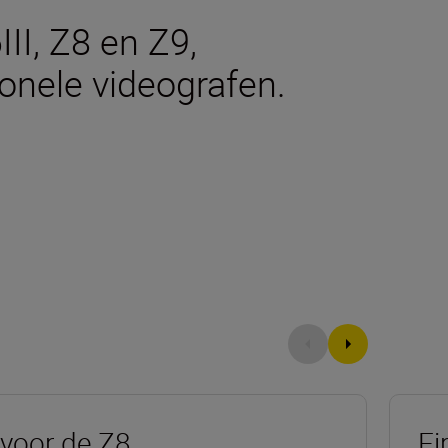
II, Z8 en Z9,
onele videografen.
voor de Z8
Fi