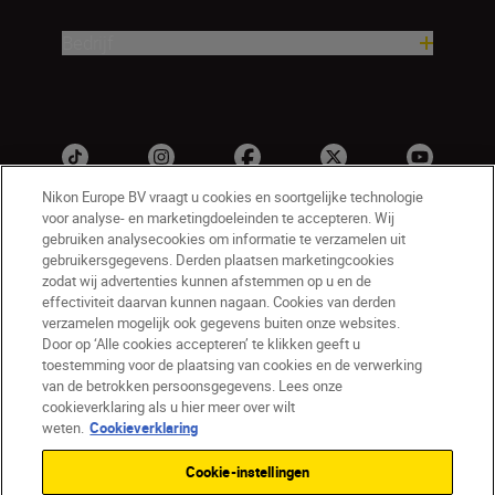
Bedrijf
Nikon Europe BV vraagt u cookies en soortgelijke technologie
voor analyse- en marketingdoeleinden te accepteren. Wij
gebruiken analysecookies om informatie te verzamelen uit
gebruikersgegevens. Derden plaatsen marketingcookies
zodat wij advertenties kunnen afstemmen op u en de
effectiviteit daarvan kunnen nagaan. Cookies van derden
verzamelen mogelijk ook gegevens buiten onze websites.
NL
Nikon Sites
Door op ‘Alle cookies accepteren’ te klikken geeft u
toestemming voor de plaatsing van cookies en de verwerking
Contact opnemen
Privacyverklaring
van de betrokken persoonsgegevens. Lees onze
Gebruiksvoorwaarden
cookieverklaring als u hier meer over wilt
Nikon Store - Algemene voorwaarden
weten.
Cookieverklaring
Cookieverklaring
Toegankelijkheid
Cookie-instellingen
Cookie-instellingen