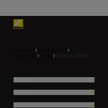
Homepage
Help & Support
NIKKOR Z 28-135...
About Nikon
press
Producten
Inspiratie
Hulp en ondersteuning