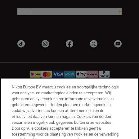
Bedrijf
Nikon Europe BV vraagt u cookies en soortgelijke technologie
voor analyse- en marketingdoeleinden te accepteren. Wij
NL
Nikon Sites
gebruiken analysecookies om informatie te verzamelen uit
Contact opnemen
Privacyverklaring
gebruikersgegevens. Derden plaatsen marketingcookies
zodat wij advertenties kunnen afstemmen op u en de
Gebruiksvoorwaarden
effectiviteit daarvan kunnen nagaan. Cookies van derden
Nikon Store - Algemene voorwaarden
verzamelen mogelijk ook gegevens buiten onze websites.
Cookieverklaring
Toegankelijkheid
Door op ‘Alle cookies accepteren’ te klikken geeft u
toestemming voor de plaatsing van cookies en de verwerking
Cookie-instellingen