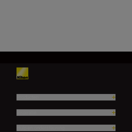
FX, CMOS, 35,9 mm x 23,9 mm
Meer laden
Producten
Inspiratie
Hulp en ondersteuning