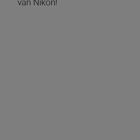
van Nikon!
Technische specificaties
Type
Systeemcamera
Objectiefvatting
Nikon Z-vatting
Beeldsensor