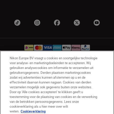
Nikon Europe BV vraagt u cookies en soortgelijke technologie
voor analyse- en marketingdoeleinden te accepteren. Wij
NL
Nikon Sites
gebruiken analysecookies om informatie te verzamelen uit
Contact opnemen
Privacyverklaring
gebruikersgegevens. Derden plaatsen marketingcookies
zodat wij advertenties kunnen afstemmen op u en de
Gebruiksvoorwaarden
effectiviteit daarvan kunnen nagaan. Cookies van derden
Nikon Store - Algemene voorwaarden
verzamelen mogelijk ook gegevens buiten onze websites.
Cookieverklaring
Toegankelijkheid
Door op ‘Alle cookies accepteren’ te klikken geeft u
toestemming voor de plaatsing van cookies en de verwerking
Cookie-instellingen
van de betrokken persoonsgegevens. Lees onze
© 2026 Nikon
cookieverklaring als u hier meer over wilt
weten.
Cookieverklaring