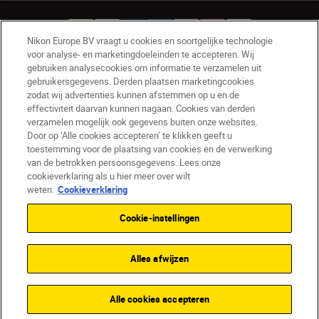
Nikon Europe BV vraagt u cookies en soortgelijke technologie
voor analyse- en marketingdoeleinden te accepteren. Wij
gebruiken analysecookies om informatie te verzamelen uit
NL
Nikon Sites
gebruikersgegevens. Derden plaatsen marketingcookies
zodat wij advertenties kunnen afstemmen op u en de
Contact opnemen
Privacyverklaring
effectiviteit daarvan kunnen nagaan. Cookies van derden
Gebruiksvoorwaarden
verzamelen mogelijk ook gegevens buiten onze websites.
Nikon Store - Algemene voorwaarden
Door op ‘Alle cookies accepteren’ te klikken geeft u
Cookieverklaring
Toegankelijkheid
toestemming voor de plaatsing van cookies en de verwerking
van de betrokken persoonsgegevens. Lees onze
Cookie-instellingen
cookieverklaring als u hier meer over wilt
© 2026 Nikon
weten.
Cookieverklaring
Cookie-instellingen
SKIP
Alles afwijzen
Alle cookies accepteren