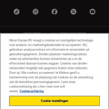
Nikon Europe BV vraagt u cookies en soortgelijke technologie
voor analyse- en marketingdoeleinden te accepteren. Wij
gebruiken analysecookies om informatie te verzamelen uit
NL
Nikon Sites
gebruikersgegevens. Derden plaatsen marketingcookies
zodat wij advertenties kunnen afstemmen op u en de
Contact opnemen
Privacyverklaring
effectiviteit daarvan kunnen nagaan. Cookies van derden
Gebruiksvoorwaarden
verzamelen mogelijk ook gegevens buiten onze websites.
Nikon Store - Algemene voorwaarden
Door op ‘Alle cookies accepteren’ te klikken geeft u
Cookieverklaring
Toegankelijkheid
toestemming voor de plaatsing van cookies en de verwerking
van de betrokken persoonsgegevens. Lees onze
Cookie-instellingen
cookieverklaring als u hier meer over wilt
© 2026 Nikon
weten.
Cookieverklaring
Cookie-instellingen
SKIP