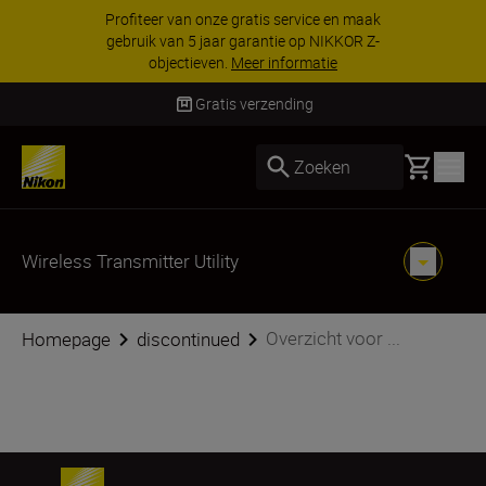
Profiteer van onze gratis service en maak
gebruik van 5 jaar garantie op NIKKOR Z-
objectieven.
Meer informatie
Gratis verzending
Basket
Zoeken
Wireless Transmitter Utility
Overzicht voor ...
Homepage
discontinued