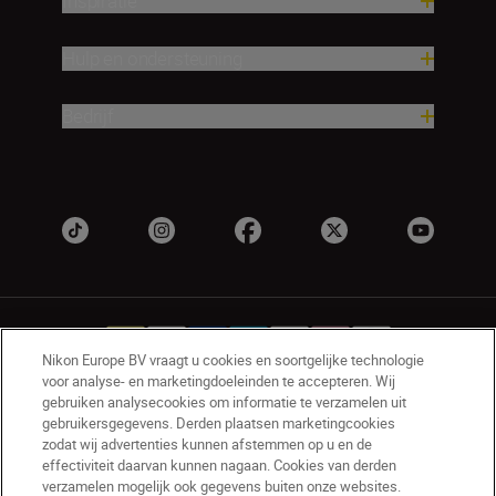
Inspiratie
Hulp en ondersteuning
Bedrijf
Nikon Europe BV vraagt u cookies en soortgelijke technologie
voor analyse- en marketingdoeleinden te accepteren. Wij
gebruiken analysecookies om informatie te verzamelen uit
NL
Nikon Sites
gebruikersgegevens. Derden plaatsen marketingcookies
zodat wij advertenties kunnen afstemmen op u en de
Contact opnemen
Privacyverklaring
effectiviteit daarvan kunnen nagaan. Cookies van derden
Gebruiksvoorwaarden
verzamelen mogelijk ook gegevens buiten onze websites.