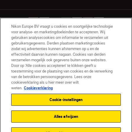
Nikon Europe BV vraagt u cookies en soortgelijke technologie
voor analyse- en marketingdoeleinden te accepteren. Wij
gebruiken analysecookies om informatie te verzamelen uit
NL
Nikon Sites
gebruikersgegevens. Derden plaatsen marketingcookies
zodat wij advertenties kunnen afstemmen op u en de
Contact opnemen
Privacyverklaring
effectiviteit daarvan kunnen nagaan. Cookies van derden
Gebruiksvoorwaarden
verzamelen mogelijk ook gegevens buiten onze websites.
Nikon Store - Algemene voorwaarden
Door op ‘Alle cookies accepteren’ te klikken geeft u
Cookieverklaring
Toegankelijkheid
toestemming voor de plaatsing van cookies en de verwerking
van de betrokken persoonsgegevens. Lees onze
Cookie-instellingen
cookieverklaring als u hier meer over wilt
© 2026 Nikon
weten.
Cookieverklaring
Cookie-instellingen
SKIP
Alles afwijzen