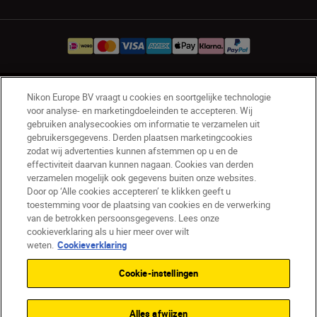
NL
Nikon Sites
Nikon Europe BV vraagt u cookies en soortgelijke technologie
voor analyse- en marketingdoeleinden te accepteren. Wij
Contact opnemen
Privacyverklaring
gebruiken analysecookies om informatie te verzamelen uit
Gebruiksvoorwaarden
gebruikersgegevens. Derden plaatsen marketingcookies
Nikon Store - Algemene voorwaarden
zodat wij advertenties kunnen afstemmen op u en de
effectiviteit daarvan kunnen nagaan. Cookies van derden
Cookieverklaring
Toegankelijkheid
verzamelen mogelijk ook gegevens buiten onze websites.
Cookie-instellingen
Door op ‘Alle cookies accepteren’ te klikken geeft u
© 2026 Nikon
toestemming voor de plaatsing van cookies en de verwerking
van de betrokken persoonsgegevens. Lees onze
cookieverklaring als u hier meer over wilt
weten.
Cookieverklaring
SKIP
Cookie-instellingen
Alles afwijzen