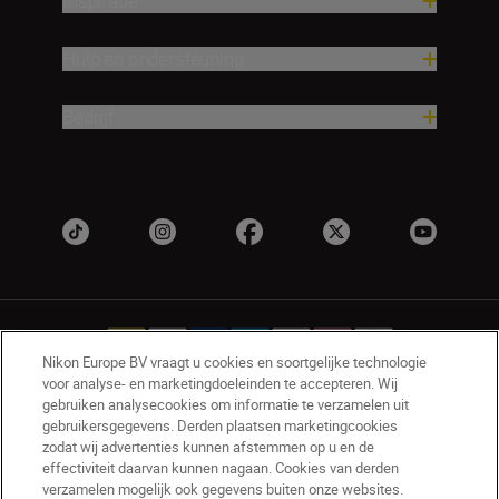
Inspiratie
Hulp en ondersteuning
Bedrijf
Nikon Europe BV vraagt u cookies en soortgelijke technologie
voor analyse- en marketingdoeleinden te accepteren. Wij
gebruiken analysecookies om informatie te verzamelen uit
NL
Nikon Sites
gebruikersgegevens. Derden plaatsen marketingcookies
zodat wij advertenties kunnen afstemmen op u en de
Contact opnemen
Privacyverklaring
effectiviteit daarvan kunnen nagaan. Cookies van derden
Gebruiksvoorwaarden
verzamelen mogelijk ook gegevens buiten onze websites.