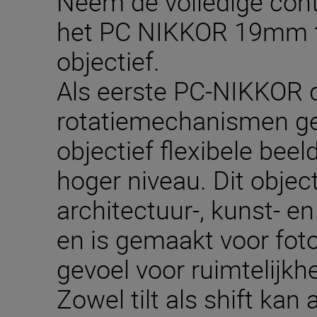
Neem de volledige cont
het PC NIKKOR 19mm f/4
objectief.
Als eerste PC-NIKKOR 
rotatiemechanismen gebr
objectief flexibele bee
hoger niveau. Dit object
architectuur-, kunst- e
en is gemaakt voor fot
gevoel voor ruimtelijkhe
Zowel tilt als shift kan