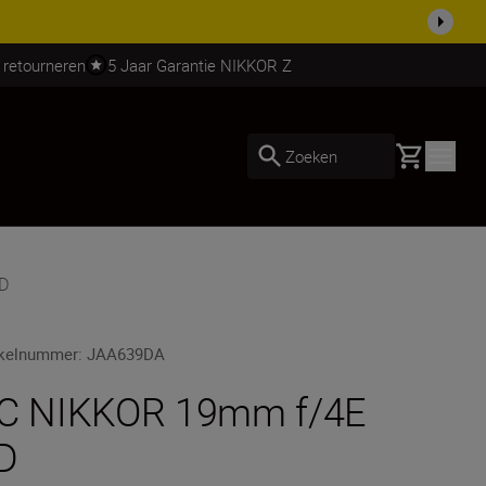
 nog compleet
Koop nu
 retourneren
5 Jaar Garantie NIKKOR Z
Basket
Zoeken
D
ikelnummer
:
JAA639DA
C NIKKOR 19mm f/4E
D