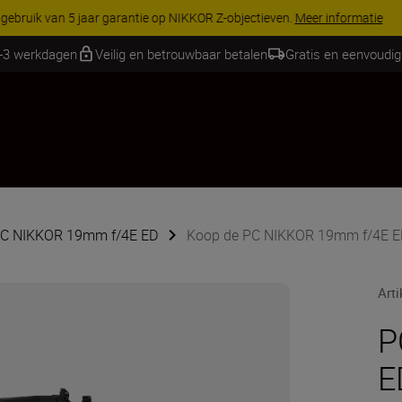
RES | Bespaar 15% op geselecteerde accessoires, maak je kit vandaag
1-3 werkdagen
Veilig en betrouwbaar betalen
Gratis en eenvoudig
 PC NIKKOR 19mm f/4E ED
Koop de PC NIKKOR 19mm f/4E E
Art
P
E