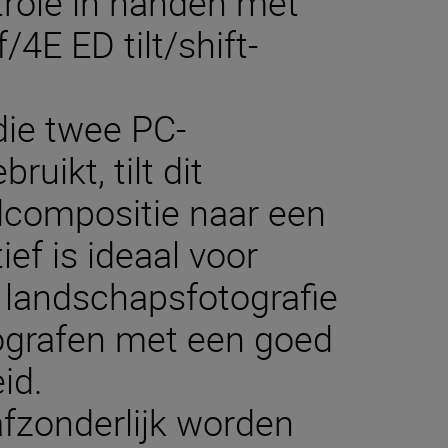
role in handen met
E ED tilt/shift-
die twee PC-
uikt, tilt dit
ldcompositie naar een
ief is ideaal voor
n landschapsfotografie
ografen met een goed
id.
 afzonderlijk worden