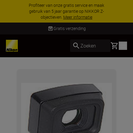
Profiteer van onze gratis service en maak
gebruik van 5 jaar garantie op NIKKOR Z-
objectieven.
Meer informatie
Gratis verzending
Basket
Zoeken